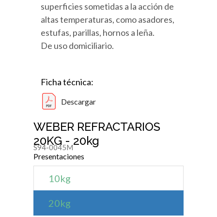
superficies sometidas a la acción de
altas temperaturas, como asadores,
estufas, parillas, hornos a leña.
De uso domiciliario.
Ficha técnica:
Descargar
WEBER REFRACTARIOS
20KG - 20kg
S94-0045M
Presentaciones
10kg
20kg