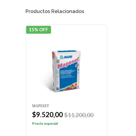
Productos Relacionados
15% OFF
15% 
MAPESET
ULTR
$9.520,00
$1
00
$11.200,00
$12
Precio especial
Preci