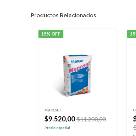
Productos Relacionados
15% OFF
15% 
MAPESET
ULTR
$9.520,00
$1
70,00
$11.200,00
$12
Precio especial
Preci