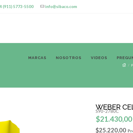
4 (911) 5773-5500
info@sibaco.com
ODUCTOS
MARCAS
NOSOTROS
VIDEOS
PREGU
WEBER CE
S90-2780C
$21.430,00
$25.220,00
Pr