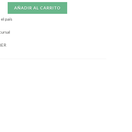
AÑADIR AL CARRITO
el país
cursal
BER