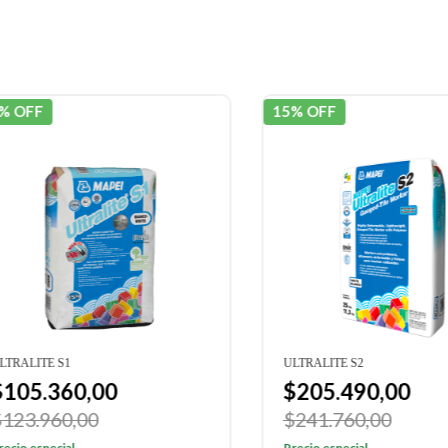
OFF
15% OFF
ALITE S1
ULTRALITE S2
05.360,00
$205.490,00
3.960,00
$241.760,00
o especial
Precio especial