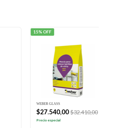
15% OFF
15% OF
WEBER GLASS
KERAFL
$27.540,00
$13.
$32.410,00
Precio especial
Precio e