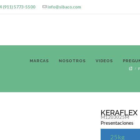
4 (911) 5773-5500
info@sibaco.com
ODUCTOS
MARCAS
NOSOTROS
VIDEOS
PREGU
KERAFLEX M
M1203025M
Presentaciones
25kg