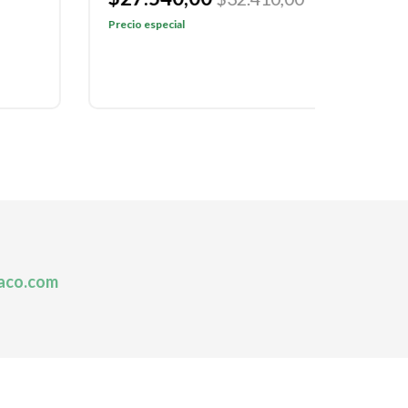
Precio especial
Precio e
aco.com