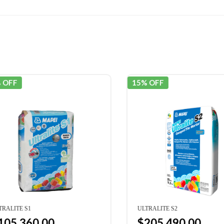
OFF
15% OFF
ALITE S1
ULTRALITE S2
05.360,00
$205.490,00