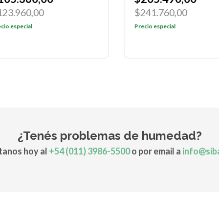
3.960,00
$241.760,00
o especial
Precio especial
¿Tenés problemas de humedad?
anos hoy al
+54 (011) 3986-5500
o por email a
info@sib