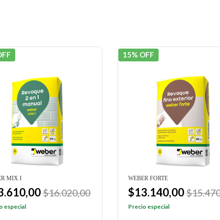
OFF
15% OFF
R MIX I
WEBER FORTE
3.610,00
$13.140,00
$16.020,00
$15.470
o especial
Precio especial