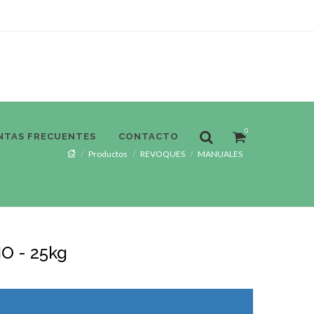
0
NTAS FRECUENTES
CONTACTO
Productos
REVOQUES
MANUALES
O - 25kg