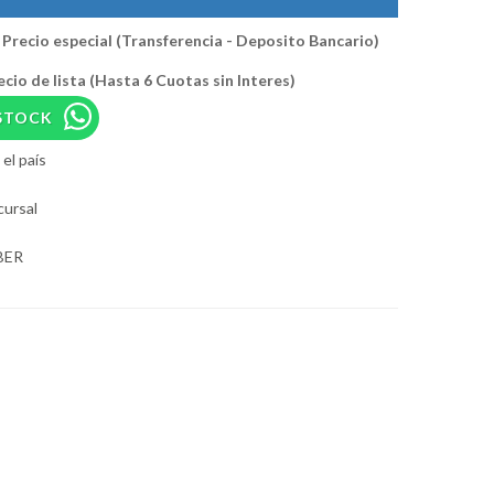
Precio especial (Transferencia - Deposito Bancario)
ecio de lista (Hasta 6 Cuotas sin Interes)
STOCK
el país
cursal
BER