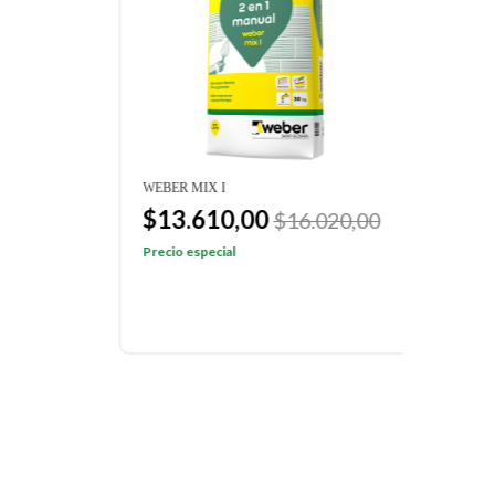
WEBER MIX I
WEBE
$13.610,00
$1
00
$16.020,00
Precio especial
Preci