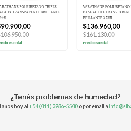
THANE POLIURETANO TRIPLE
VARATHANE POLIURETANO PIS
 3X TRANSPARENTE BRILLANTE
BASE ACEITE TRANSPARENTE
L
BRILLANTE 3.785L
0.900,00
$136.960,00
6.950,00
$161.130,00
o especial
Precio especial
¿Tenés problemas de humedad?
anos hoy al
+54 (011) 3986-5500
o por email a
info@sib