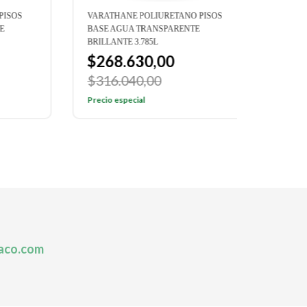
OS
VARATHANE POLIURETANO PISOS
VARATH
BASE AGUA TRANSPARENTE
TRANSPA
BRILLANTE 3.785L
$150
$268.630,00
$177.
$316.040,00
Precio e
Precio especial
aco.com