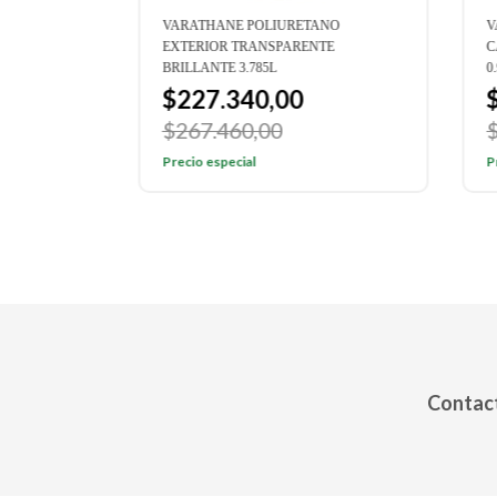
VARATHANE POLIURETANO
VARA
EXTERIOR TRANSPARENTE
CAPA
BRILLANTE 3.785L
0.946
$227.340,00
$9
$267.460,00
$10
Precio especial
Preci
Contact