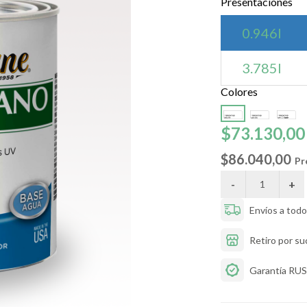
Presentaciones
0.946l
3.785l
Colores
$73.130,00
$86.040,00
Pr
Envíos a todo 
Retiro por su
Garantía R