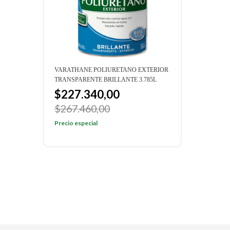
RAL
VARATHANE POLIURETANO EXTERIOR
VARA
TRANSPARENTE BRILLANTE 3.785L
CAPA
0.946
$227.340,00
$9
$267.460,00
Preci
Precio especial