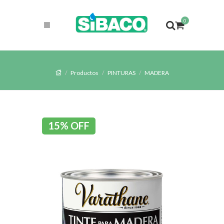
0
Productos
PINTURAS
MADERA
15% OFF