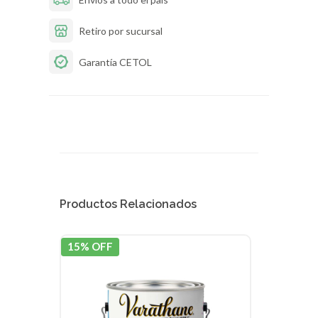
Retiro por sucursal
Garantía CETOL
Productos Relacionados
15% OFF
15% 