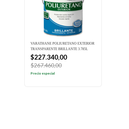
RAL
VARATHANE POLIURETANO EXTERIOR
VARA
TRANSPARENTE BRILLANTE 3.785L
CAPA
0.946
$227.340,00
$9
$267.460,00
Preci
Precio especial