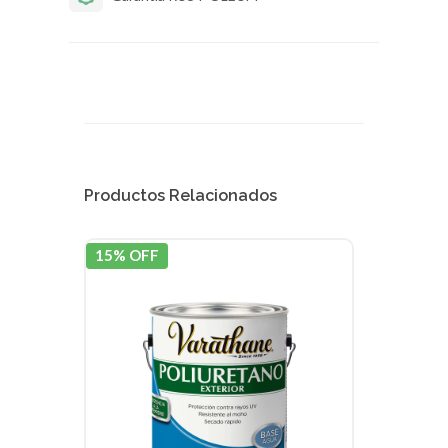
Productos Relacionados
15% OFF
15% 