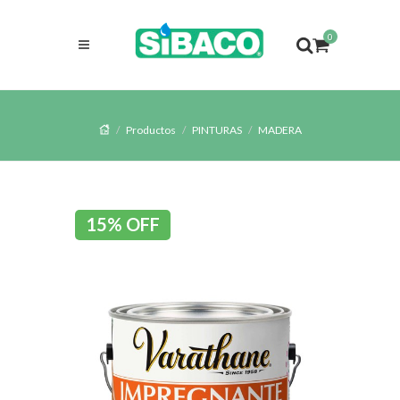
0
Productos
PINTURAS
MADERA
15% OFF