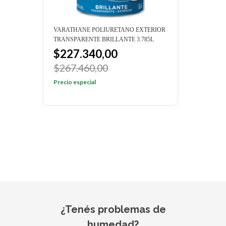
RAL
VARATHANE POLIURETANO EXTERIOR
VARA
TRANSPARENTE BRILLANTE 3.785L
CAPA
0.946
$227.340,00
$9
$267.460,00
Preci
Precio especial
¿Tenés problemas de
humedad?