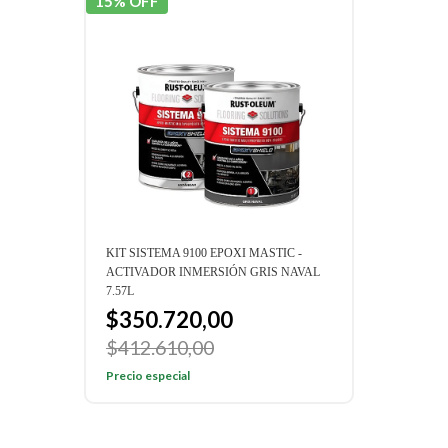
15% OFF
15% 
KIT SISTEMA 9100 EPOXI MASTIC -
SIST
ACTIVADOR INMERSIÓN GRIS NAVAL
$7
7.57L
Preci
$350.720,00
$412.610,00
Precio especial