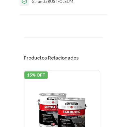
Garantía RUST-OLEUM
Productos Relacionados
15% OFF
15% 