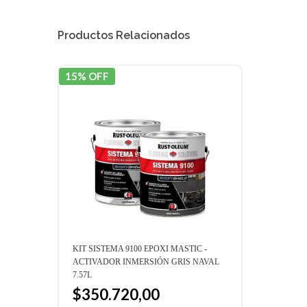
Productos Relacionados
15% OFF
15% 
KIT SISTEMA 9100 EPOXI MASTIC -
SIST
ACTIVADOR INMERSIÓN GRIS NAVAL
$7
7.57L
Preci
$350.720,00