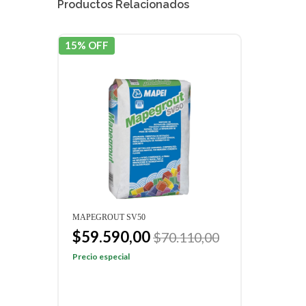
Productos Relacionados
15% OFF
15% 
MAPEGROUT SV50
MAPE
$59.590,00
$8
00
$70.110,00
Precio especial
Preci