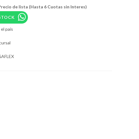
recio de lista (Hasta 6 Cuotas sin Interes)
STOCK
el país
cursal
GAFLEX