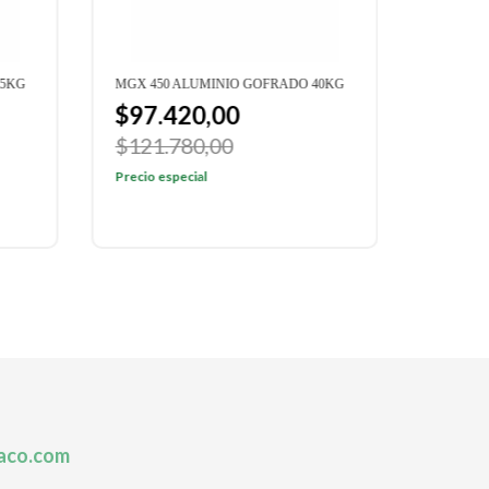
35KG
MGX 450 ALUMINIO GOFRADO 40KG
MGX 400
$97.420,00
$91.
$121.780,00
$114.
Precio especial
Precio e
aco.com