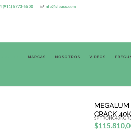
4 (911) 5773-5500
info@sibaco.com
ODUCTOS
MARCAS
NOSOTROS
VIDEOS
PREGU
MEGALUM A
CRACK 40
SPTRONC40KGR
$115.810,0