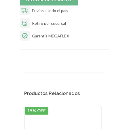
Envíos a todo el país
Retiro por sucursal
Garantía MEGAFLEX
Productos Relacionados
15% OFF
15% 