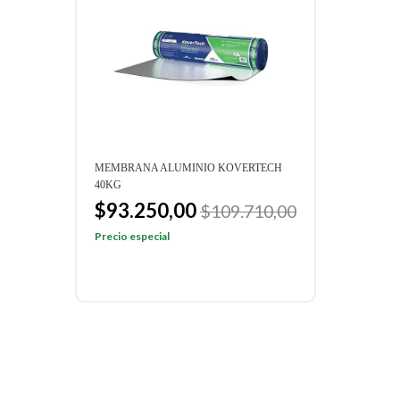
H
MEMBRANA ALUMINIO KOVERTECH
MEMB
40KG
35KG
$93.250,00
$6
$109.710,00
Precio especial
Preci