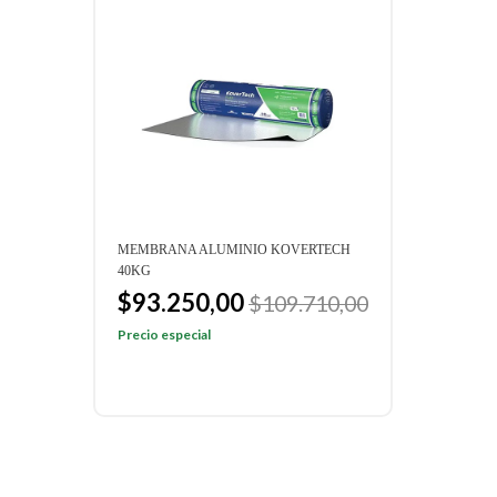
H
MEMBRANA ALUMINIO KOVERTECH
MEMB
40KG
35KG
$93.250,00
$6
$109.710,00
Precio especial
Preci