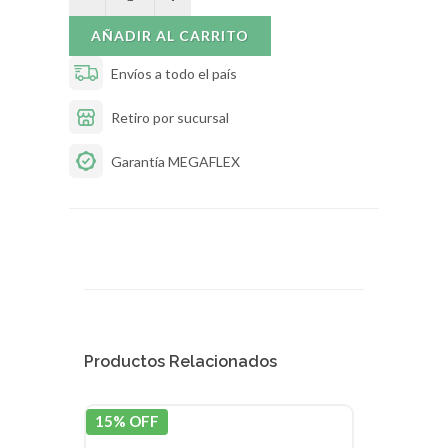
AÑADIR AL CARRITO
Envíos a todo el país
Retiro por sucursal
Garantía MEGAFLEX
Productos Relacionados
15% OFF
15% 