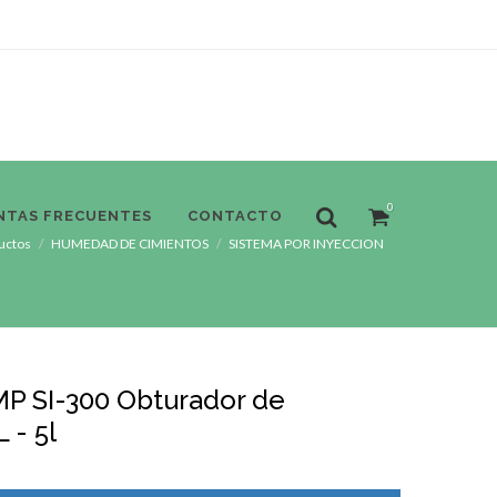
0
NTAS FRECUENTES
CONTACTO
uctos
HUMEDAD DE CIMIENTOS
SISTEMA POR INYECCION
P SI-300 Obturador de
 - 5l