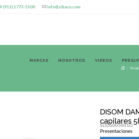
4 (911) 5773-5500
info@sibaco.com
ODUCTOS
MARCAS
NOSOTROS
VIDEOS
PREGU
Prod
DISOM DAM
capilares 5L
SDDS005001D
Presentaciones