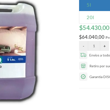
5l
20l
$54.430,00
$64.040,00
Pr
Envíos a todo 
Retiro por su
Garantía DI