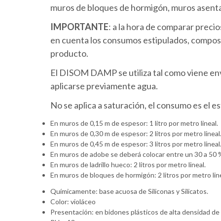
muros de bloques de hormigón, muros asenta
IMPORTANTE
: a la hora de comparar preci
en cuenta los consumos estipulados, composic
producto.
El DISOM DAMP se utiliza tal como viene env
aplicarse previamente agua.
No se aplica a saturación, el consumo es el e
En muros de 0,15 m de espesor: 1 litro por metro lineal.
En muros de 0,30 m de espesor: 2 litros por metro lineal
En muros de 0,45 m de espesor: 3 litros por metro lineal
En muros de adobe se deberá colocar entre un 30 a 50 
En muros de ladrillo hueco: 2 litros por metro lineal.
En muros de bloques de hormigón: 2 litros por metro line
Químicamente: base acuosa de Siliconas y Silicatos.
Color: violáceo
Presentación: en bidones plásticos de alta densidad de 5 l