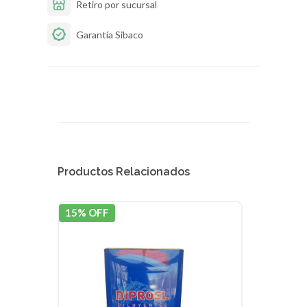
Retiro por sucursal
Garantía Sibaco
Productos Relacionados
15% OFF
20% 