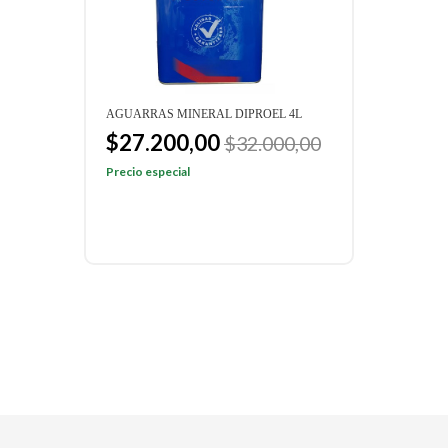
AGUARRAS MINERAL DIPROEL 4L
ALBA
$27.200,00
$9
$32.000,00
Precio especial
Preci