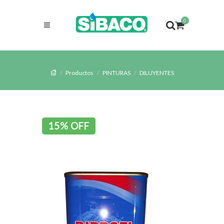
0
Productos
PINTURAS
DILUYENTES
15% OFF