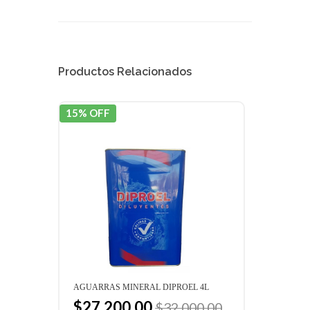
Productos Relacionados
15% OFF
20% 
AGUARRAS MINERAL DIPROEL 4L
ALBA
$27.200,00
$9
$32.000,00