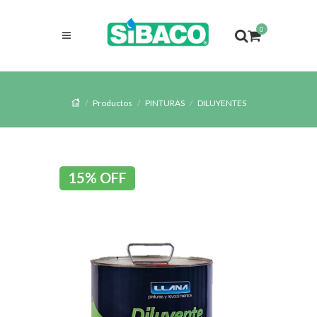
0
Productos
PINTURAS
DILUYENTES
15% OFF