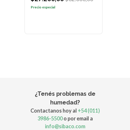
Precio especial
Preci
¿Tenés problemas de
humedad?
Contactanos hoy al
+54 (011)
3986-5500
o por email a
info@sibaco.com