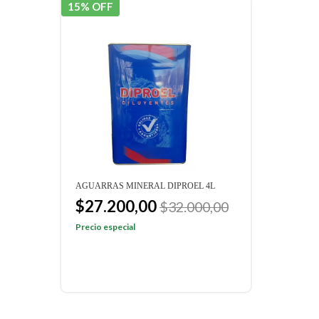
15% OFF
20% 
AGUARRAS MINERAL DIPROEL 4L
ALBA
$27.200,00
$9
$32.000,00
Precio especial
Preci