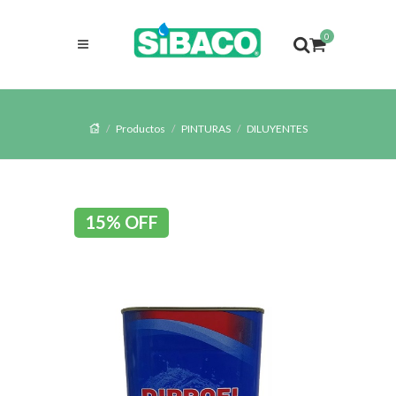
0
Productos
PINTURAS
DILUYENTES
15% OFF