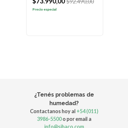
$73.990,00
00
$92.490,00
$9
Precio especial
Preci
¿Tenés problemas de
humedad?
Contactanos hoy al
+54 (011)
3986-5500
o por email a
info@sibaco.com