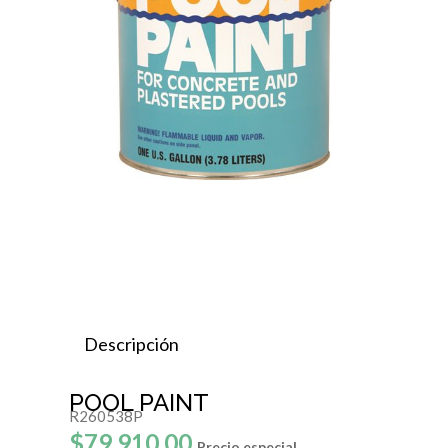
Descripción
POOL PAINT
R260538P
$79.910,00
Precio especial