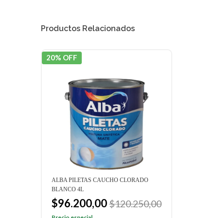
Productos Relacionados
20% OFF
ALBA PILETAS CAUCHO CLORADO
BLANCO 4L
00
$96.200,00
$120.250,00
Precio especial