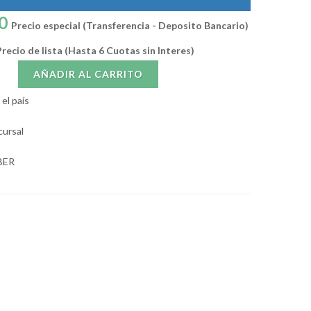
0
Precio especial (Transferencia - Deposito Bancario)
recio de lista (Hasta 6 Cuotas sin Interes)
AÑADIR AL CARRITO
el país
cursal
BER