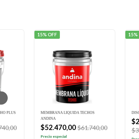
OFF
15% OFF
RANA LIQUIDA TECHOS
DISOM LASTIC AZOTEAS
INA
$268.040,00
2.470,00
$61.740,00
$315.350,00
o especial
Precio especial