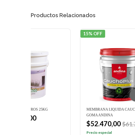
Productos Relacionados
15% OFF
15% 
MEMBRANA LIQUIDA CAUCHO PLUS
MEMB
GOMA ANDINA
AND
$52.470,00
$5
$61.740,00
Precio especial
Preci