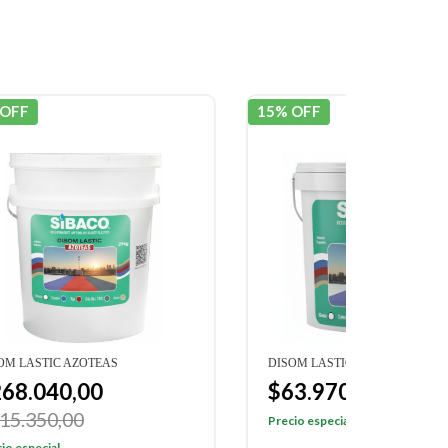
15% OFF
15% OF
DISOM LASTIC AZOTEAS
DISOM L
$63.970,00
$268
$75.260,00
$315.
Precio especial
Precio e