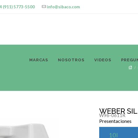
4 (911) 5773-5500
info@sibaco.com
ODUCTOS
MARCAS
NOSOTROS
VIDEOS
PREGU
WEBER SILI
W96-0611R
Presentaciones
10l