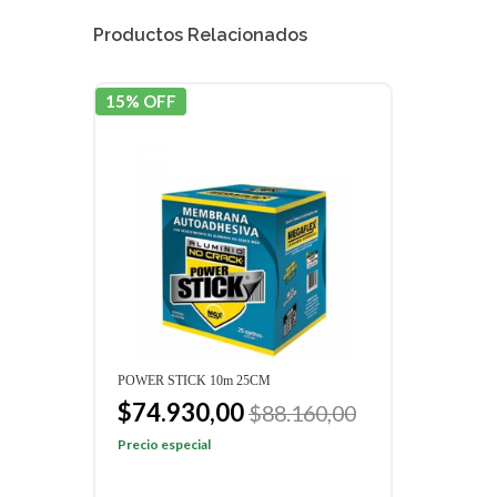
Productos Relacionados
15% OFF
15% 
POWER STICK 10m 25CM
MEGA
$74.930,00
$6
$88.160,00
Precio especial
Preci