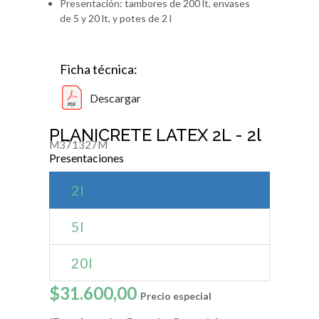
Presentación: tambores de 200 lt, envases
de 5 y 20 lt, y potes de 2 l
Ficha técnica:
Descargar
PLANICRETE LATEX 2L - 2l
M371327M
Presentaciones
2l
5l
20l
$31.600,00
Precio especial