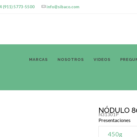
4 (911) 5773-5500
info@sibaco.com
ODUCTOS
MARCAS
NOSOTROS
VIDEOS
PREGU
NÓDULO 80
N31301P
Presentaciones
450g