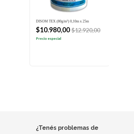
DISOM TEX (80g/m²) 0,10m x 25m
DISOM
$10.980,00
$8
$12.920,00
Precio especial
Preci
¿Tenés problemas de