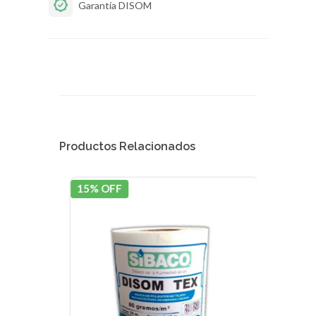
Garantía DISOM
Productos Relacionados
15% OFF
15% 