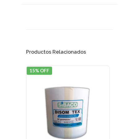
Productos Relacionados
15% OFF
15% 