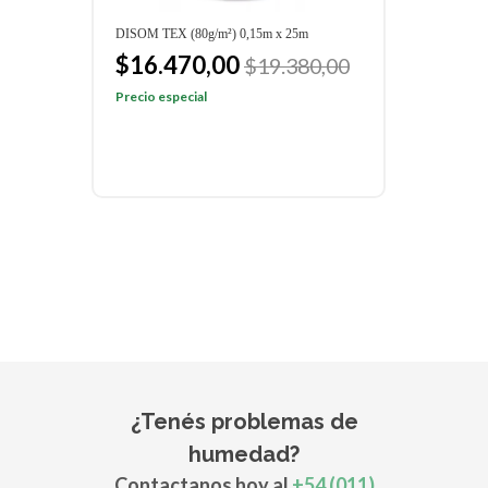
DISOM TEX (80g/m²) 0,15m x 25m
DISOM
$16.470,00
$1
$19.380,00
Precio especial
Preci
¿Tenés problemas de
humedad?
Contactanos hoy al
+54 (011)