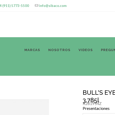
4 (911) 5773-5500
info@sibaco.com
ODUCTOS
MARCAS
NOSOTROS
VIDEOS
PREGU
BULL'S EYE
3.785l
R281954Z
Presentaciones