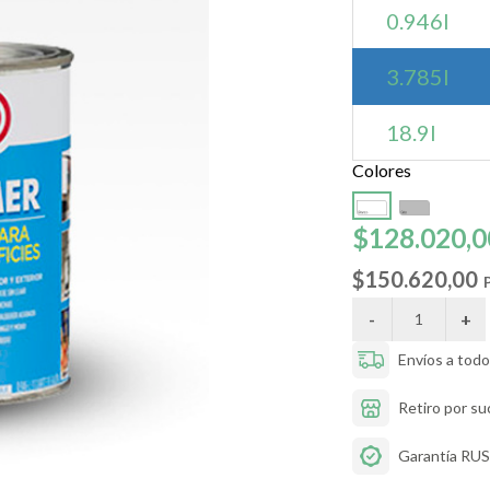
0.946l
3.785l
18.9l
Colores
$128.020,0
$150.620,00
P
Envíos a todo 
Retiro por su
Garantía R