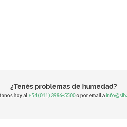
¿Tenés problemas de humedad?
anos hoy al
+54 (011) 3986-5500
o por email a
info@sib