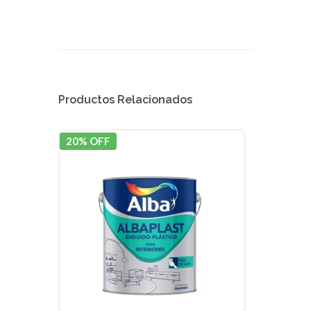
Productos Relacionados
20% OFF
20% 