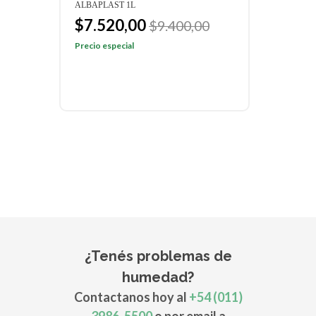
ALBAPLAST 1L
ALBA
$7.520,00
$2
00
$9.400,00
Precio especial
Preci
¿Tenés problemas de
humedad?
Contactanos hoy al
+54 (011)
3986-5500
o por email a