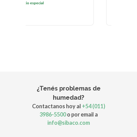
Precio especial
Preci
¿Tenés problemas de
humedad?
Contactanos hoy al
+54 (011)
3986-5500
o por email a
info@sibaco.com