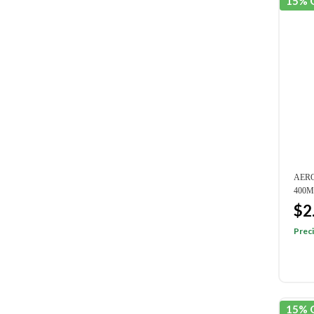
15% 
AERO
400M
$2
Preci
15% 