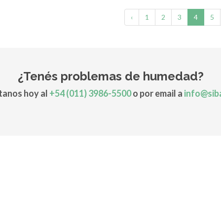
‹
1
2
3
4
5
¿Tenés problemas de humedad?
anos hoy al
+54 (011) 3986-5500
o por email a
info@sib