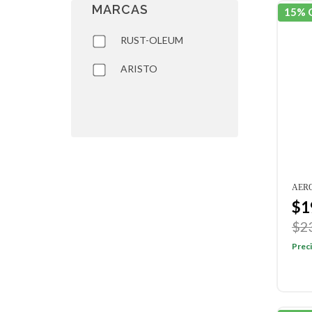
MARCAS
15% 
RUST-OLEUM
ARISTO
AERO
$1
$2
Preci