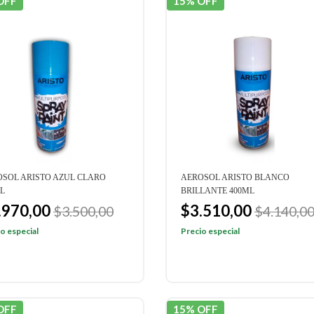
OFF
15% OFF
SOL ARISTO AZUL CLARO
AEROSOL ARISTO BLANCO
L
BRILLANTE 400ML
.970,00
$3.510,00
$3.500,00
$4.140,0
o especial
Precio especial
OFF
15% OFF