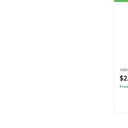
AERO
$2
Preci