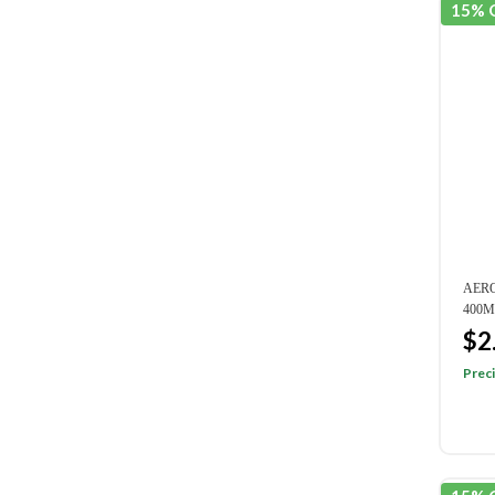
15% 
AERO
400M
$2
Preci