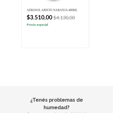
AEROSOL ARISTO NARANJA 400ML
AERO
$3.510,00
$2
00
$4.130,00
Precio especial
Preci
¿Tenés problemas de
humedad?