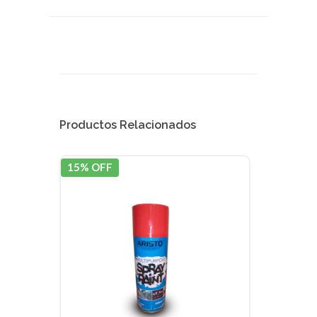
Productos Relacionados
15% OFF
15% 