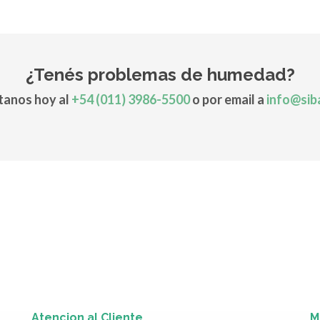
¿Tenés problemas de humedad?
anos hoy al
+54 (011) 3986-5500
o por email a
info@sib
Atencion al Cliente
M