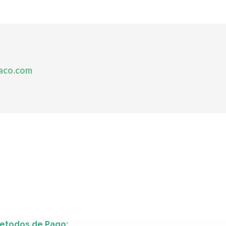
aco.com
etodos de Pago: