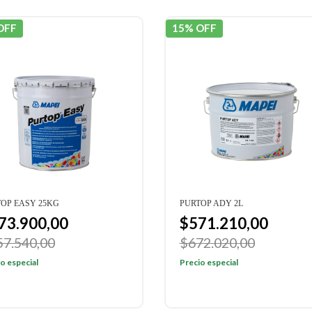
OFF
15% OFF
OP EASY 25KG
PURTOP ADY 2L
73.900,00
$571.210,00
57.540,00
$672.020,00
o especial
Precio especial