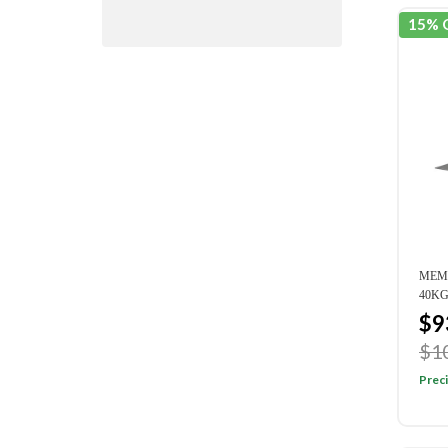
15% 
MEM
40K
$9
$1
Preci