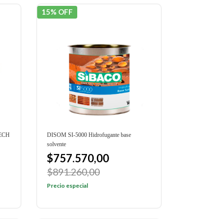
15% OFF
ECH
DISOM SI-5000 Hidrofugante base
solvente
$757.570,00
$891.260,00
Precio especial