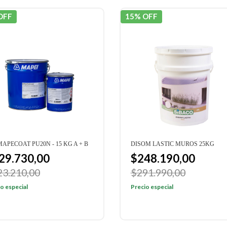
OFF
15% OFF
MAPECOAT PU20N - 15 KG A + B
DISOM LASTIC MUROS 25KG
29.730,00
$248.190,00
23.210,00
$291.990,00
o especial
Precio especial