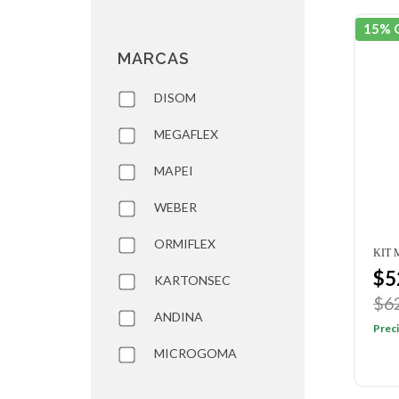
15% 
MARCAS
DISOM
MEGAFLEX
MAPEI
WEBER
ORMIFLEX
KIT 
$5
KARTONSEC
$6
ANDINA
Preci
MICROGOMA