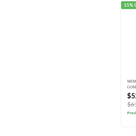
15% 
MEM
GOM
$5
$6
Preci