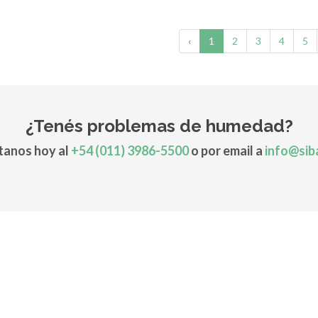
‹
1
2
3
4
5
¿Tenés problemas de humedad?
anos hoy al
+54 (011) 3986-5500
o por email a
info@sib