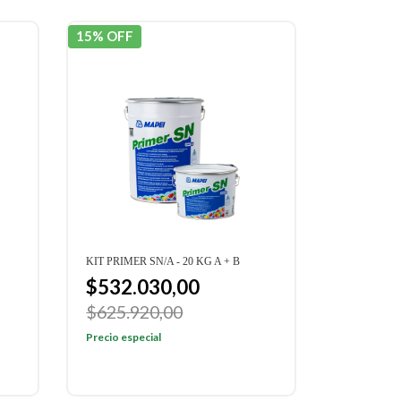
15% OFF
KIT PRIMER SN/A - 20 KG A + B
$532.030,00
$625.920,00
Precio especial