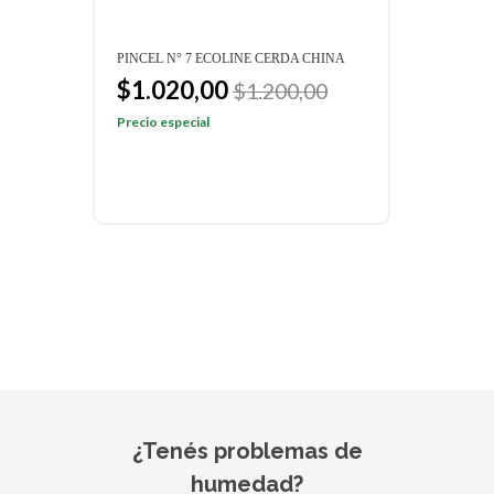
PINCEL N° 7 ECOLINE CERDA CHINA
PINCE
PROF
$1.020,00
$1.200,00
$3
Precio especial
Preci
¿Tenés problemas de
humedad?