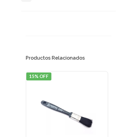
Productos Relacionados
15% OFF
15% 