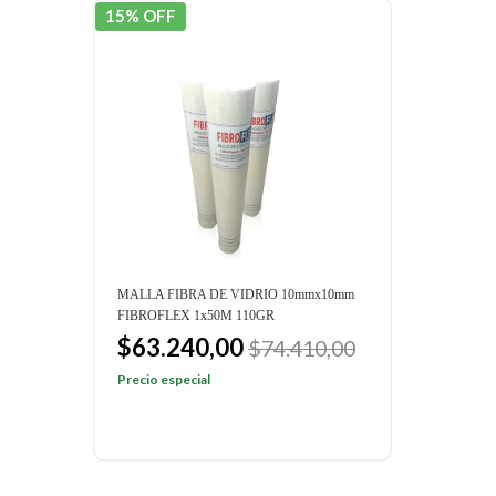
15% OFF
15% 
MALLA FIBRA DE VIDRIO 10mmx10mm
MALL
FIBROFLEX 1x50M 110GR
FIBR
$63.240,00
$8
$74.410,00
Precio especial
Preci