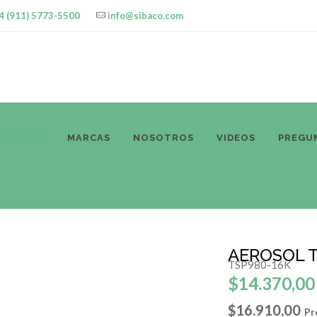
4 (911) 5773-5500
info@sibaco.com
ODUCTOS
MARCAS
NOSOTROS
VIDEOS
PREGU
AEROSOL 
TSP980-16K
$14.370,00
$16.910,00
Pr