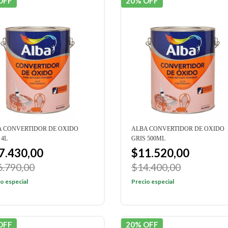
OFF
20% OFF
A CONVERTIDOR DE OXIDO
ALBA CONVERTIDOR DE OXIDO
 4L
GRIS 500ML
7.430,00
$11.520,00
6.790,00
$14.400,00
o especial
Precio especial
OFF
20% OFF