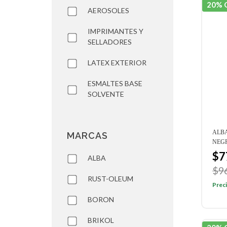
20% 
AEROSOLES
IMPRIMANTES Y
SELLADORES
LATEX EXTERIOR
ESMALTES BASE
SOLVENTE
ALB
MARCAS
NEGR
$7
ALBA
$9
RUST-OLEUM
Preci
BORON
BRIKOL