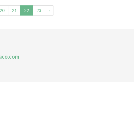
20
21
22
23
›
aco.com