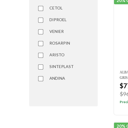
20% 
CETOL
DIPROEL
VENIER
ROSARPIN
ARISTO
SINTEPLAST
ALB
ANDINA
GRIS
$7
$9
Preci
20% 