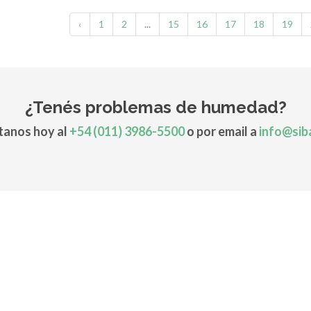
‹
1
2
...
15
16
17
18
19
¿Tenés problemas de humedad?
anos hoy al
+54 (011) 3986-5500
o por email a
info@sib