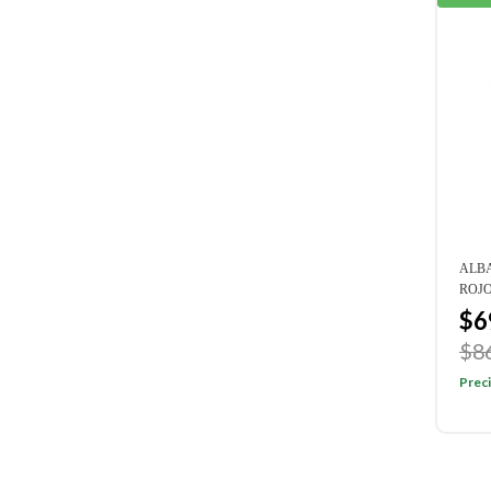
ALB
ROJO
$6
$8
Preci