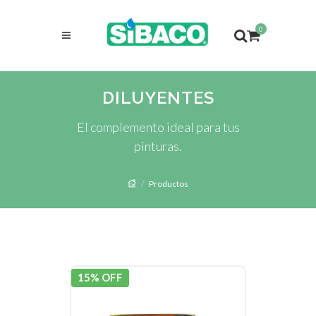
0
DILUYENTES
El complemento ideal para tus
pinturas.
Productos
15% OFF