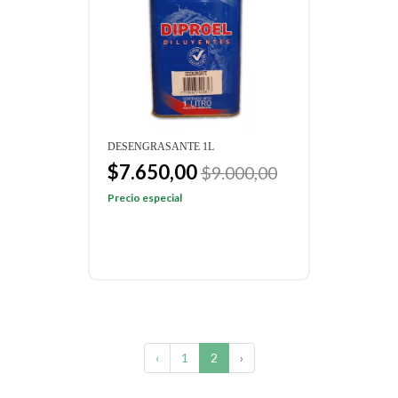
DESENGRASANTE 1L
$7.650,00
$9.000,00
Precio especial
‹
1
2
›