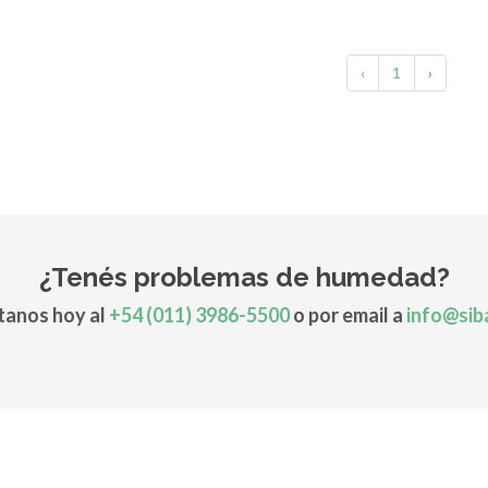
‹
1
›
¿Tenés problemas de humedad?
anos hoy al
+54 (011) 3986-5500
o por email a
info@sib