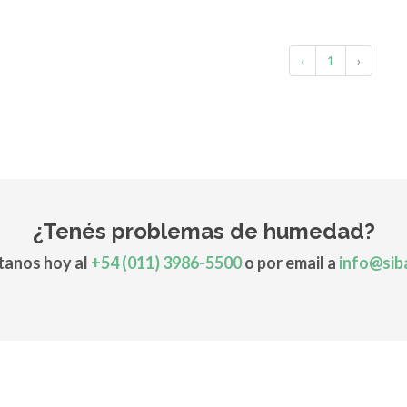
‹
1
›
¿Tenés problemas de humedad?
anos hoy al
+54 (011) 3986-5500
o por email a
info@sib